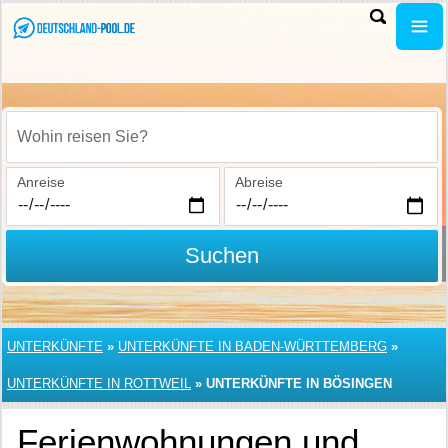
Wohin reisen Sie?
Anreise
Abreise
Suchen
UNTERKÜNFTE
»
UNTERKÜNFTE IN BADEN-WÜRTTEMBERG
»
UNTERKÜNFTE IN ROTTWEIL
»
UNTERKÜNFTE IN BÖSINGEN
Ferienwohnungen und