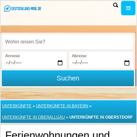
Wohin reisen Sie?
Anreise
Abreise
Suchen
UNTERKÜNFTE
»
UNTERKÜNFTE IN BAYERN
»
UNTERKÜNFTE IN OBERALLGÄU
»
UNTERKÜNFTE IN OBERSTDORF
Ferienwohnungen und