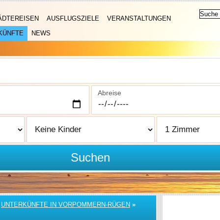
ÄDTEREISEN
AUSFLUGSZIELE
VERANSTALTUNGEN
KÜNFTE
NEWS
Abreise
Suchen
»
UNTERKÜNFTE IN VORPOMMERN-RÜGEN
»