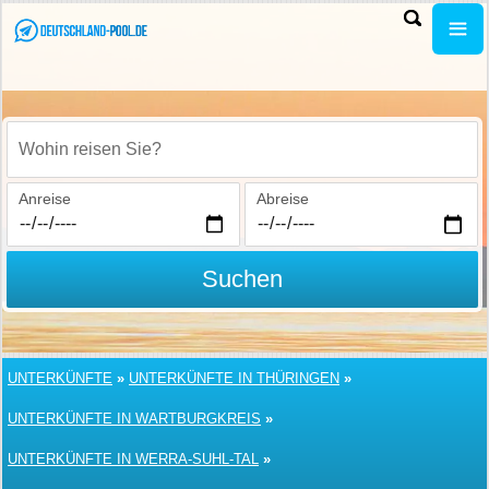
Wohin reisen Sie?
Anreise
Abreise
Suchen
UNTERKÜNFTE
»
UNTERKÜNFTE IN THÜRINGEN
»
UNTERKÜNFTE IN WARTBURGKREIS
»
UNTERKÜNFTE IN WERRA-SUHL-TAL
»