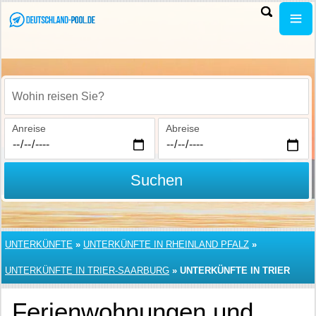
Wohin reisen Sie?
Anreise
Abreise
Suchen
UNTERKÜNFTE
»
UNTERKÜNFTE IN RHEINLAND PFALZ
»
UNTERKÜNFTE IN TRIER-SAARBURG
»
UNTERKÜNFTE IN TRIER
Ferienwohnungen und